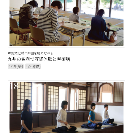
重要文化財と庭園を眺めながら
九州の名刹で写経体験と春御膳
4/19(終)
4/20(終)
18