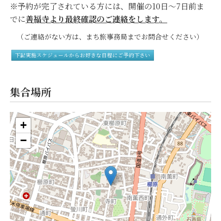
※予約が完了されている方には、開催の10日～7日前ま
でに
善福寺よ
り
最終確認の
ご連絡をします。
（ご連絡がない方は、まち旅事務局までお問合せください）
下記実施スケジュールからお好きな日程にご予約下さい
集合場所
+
−