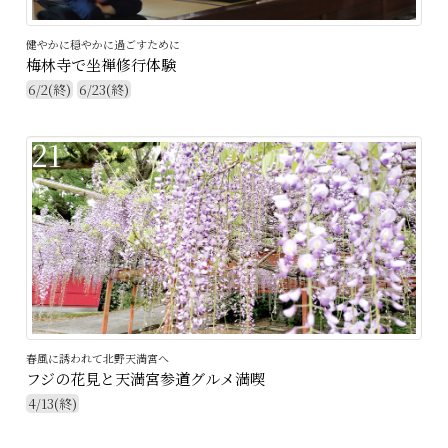
健やかに穏やかに過ごすために
梅林寺で坐禅修行体験
6/2(終)
6/23(終)
21
春風に誘われて北野天満宮へ
フジの花見と天満宮参道グルメ満喫
4/13(終)