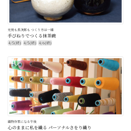
光悦も長次郎も つくり方は一緒
手びねりでつくる抹茶碗
4/5(終)
4/5(終)
4/6(終)
40
織物作家になる午後
心のままに私を織る パーソナルさをり織り