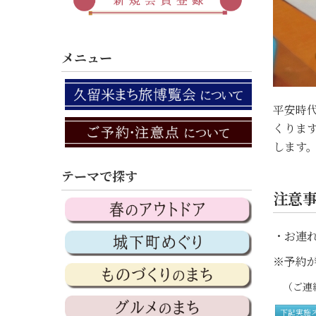
メニュー
平安時
くりま
します
テーマで探す
注意
・お連
※予約が
（ご連絡
下記実施