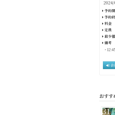
2024/
予約開
予約終
料金
定員
最少催
備考
・12:
会
おすす
31