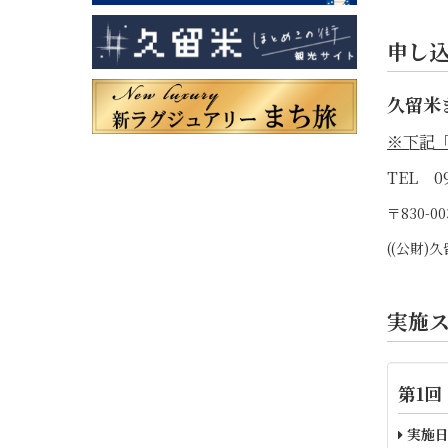
申し
久留米
※下記
TEL 09
〒830-
((公財
実施
第1回
実施日