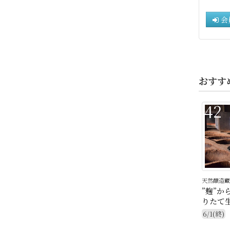
会
おすす
42
天然醸造蔵
”麹”か
りたて
6/1(終)