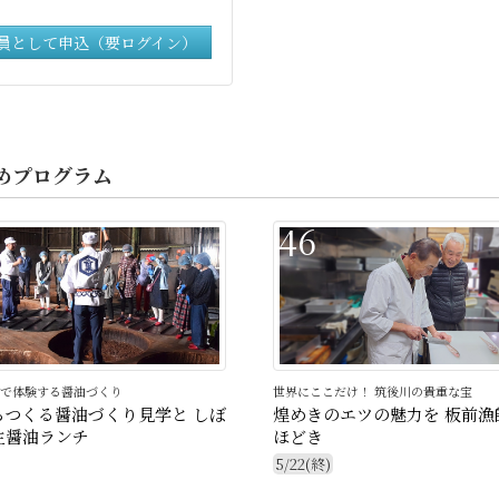
員として申込（要ログイン）
めプログラム
46
で体験する醤油づくり
世界にここだけ！ 筑後川の貴重な宝
らつくる醤油づくり見学と しぼ
煌めきのエツの魅力を 板前漁
生醤油ランチ
ほどき
5/22(終)