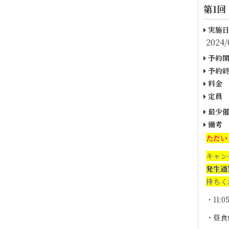
第1回
実施日
2024/
予約開
予約終
料金
定員
最少催
備考
ただい
キャン
発生通
待ちく
・11:
・昼食