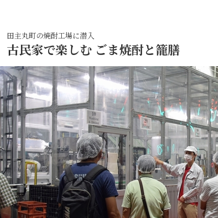
田主丸町の焼酎工場に潜入
古民家で楽しむ ごま焼酎と籠膳