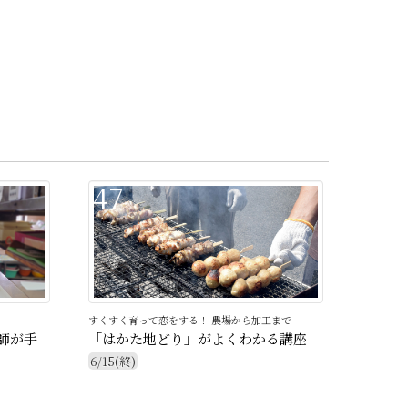
47
すくすく育って恋をする！ 農場から加工まで
師が手
「はかた地どり」がよくわかる講座
6/15(終)