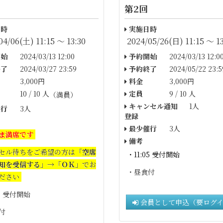
第2回
時
実施日時
04/06(土) 11:15 〜 13:30
2024/05/26(日) 11:15 〜 13
始
2024/03/13 12:00
予約開始
2024/03/13 12:0
了
2024/03/27 23:59
予約終了
2024/05/22 23:5
3,000円
料金
3,000円
10 / 10 人
定員
9 / 10 人
（満員）
キャンセル通知
1人
行
3人
登録
最少催行
3人
ま満席です
備考
セル待ちをご希望の方は
「空席
・11:05 受付開始
知を受信する」→「ＯＫ」
でお
・昼食付
ださい
05 受付開始
会員として申込（要ログ
付