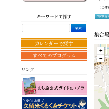
（ご連絡
キーワードで探す
下記実施
集合
+
−
リンク