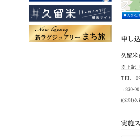
大きな
申し
久留米
※下記
TEL 09
〒830-
((公財
実施