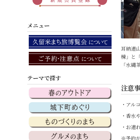
メニュー
耳納連
棟」と
「水縄
テーマで探す
注意
・アル
・香水
・お連
※予約が