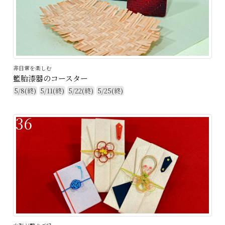
非日常を楽しむ
籃胎漆器のコースター
5/8(終)
5/11(終)
5/22(終)
5/25(終)
36