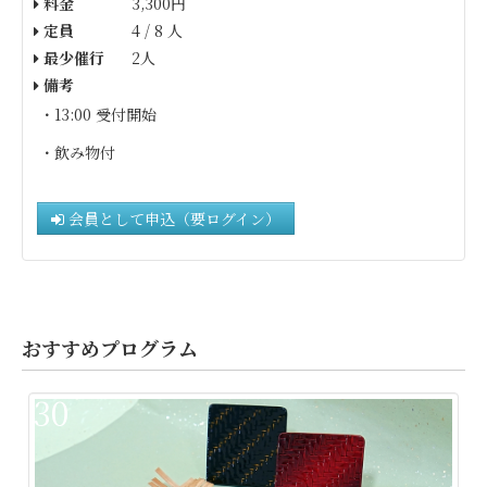
料金
3,300円
定員
4 / 8 人
最少催行
2人
備考
・13:00 受付開始
・飲み物付
会員として申込（要ログイン）
おすすめプログラム
30