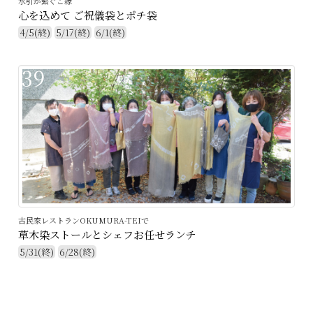
水引が繫ぐご縁
心を込めて ご祝儀袋とポチ袋
4/5(終)
5/17(終)
6/1(終)
39
古民家レストランOKUMURA-TEIで
草木染ストールとシェフお任せランチ
5/31(終)
6/28(終)