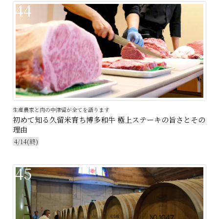
44
生産農家と肉の中津留が全てを語ります
初めて知る久留米育ち博多和牛 極上ステーキの旨さとその
理由
4/14(終)
45