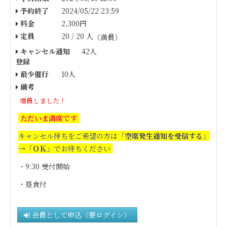
予約終了
2024/05/22 23:59
料金
2,300円
定員
20 / 20 人
（満員）
キャンセル通知
42人
登録
最少催行
10人
備考
増員しました！
ただいま満席です
キャンセル待ちをご希望の方は
「空席発生通知を受信する」
→「ＯＫ」
でお待ちください
・9:30 受付開始
・昼食付
会員として申込（要ログイン）