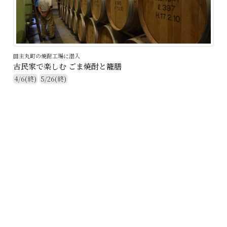
田主丸町の焼酎工場に潜入
古民家で楽しむ ごま焼酎と籠膳
4/6(終)
5/26(終)