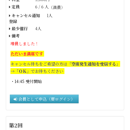
定員
6 / 6 人
（満員）
キャンセル通知
1人
登録
最少催行
4人
備考
増員しました！
ただいま満席です
キャンセル待ちをご希望の方は
「空席発生通知を受信する」
→「ＯＫ」
でお待ちください
・14:45 受付開始
会員として申込（要ログイン）
第2回