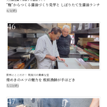
”麹”からつくる醤油づくり見学と しぼりたて生醤油ランチ
6/1(終)
46
世界にここだけ！ 筑後川の貴重な宝
煌めきのエツの魅力を 板前漁師が手ほどき
5/22(終)
47